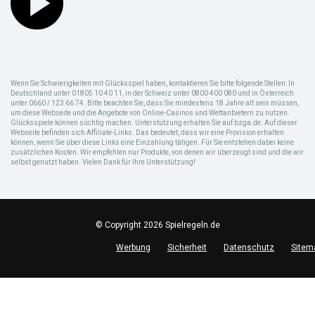
Wenn Sie Schwierigkeiten mit Glücksspiel haben, kontaktieren Sie bitte folgende Stellen: In
Deutschland unter 01805 10 40 11, in der Schweiz unter 0800 400 080 und in Österreich
unter 0660 / 123 66 74. Bitte beachten Sie, dass Sie mindestens 18 Jahre alt sein müssen,
um diese Webseite und die Angebote von Online-Casinos und Wettanbietern zu nutzen.
Glücksspiele können süchtig machen. Unterstützung erhalten Sie auf bzga.de. Auf dieser
Webseite befinden sich Affiliate-Links. Das bedeutet, dass wir eine Provision erhalten
können, wenn Sie über diese Links eine Einzahlung tätigen. Für Sie entstehen dabei keine
zusätzlichen Kosten. Wir empfehlen nur Produkte, von denen wir überzeugt sind und die wir
selbst genutzt haben. Vielen Dank für Ihre Unterstützung!
© Copyright 2026 Spielregeln.de
Werbung
Sicherheit
Datenschutz
Sitem