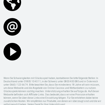
Wenn Sie Schwierigkeiten mit Glücksspiel haben, kontaktieren Sie bitte folgende Stellen: In
Deutschland unter 01805 10 40 11, in der Schweiz unter 0800 400 080 und in Österreich
unter 0660 / 123 66 74. Bitte beachten Sie, dass Sie mindestens 18 Jahre alt sein müssen,
um diese Webseite und die Angebote von Online-Casinos und Wettanbietern zu nutzen.
Glücksspiele können süchtig machen. Unterstützung erhalten Sie auf bzga.de. Auf dieser
Webseite befinden sich Affiliate-Links. Das bedeutet, dass wir eine Provision erhalten
können, wenn Sie über diese Links eine Einzahlung tätigen. Für Sie entstehen dabei keine
zusätzlichen Kosten. Wir empfehlen nur Produkte, von denen wir überzeugt sind und die wir
selbst genutzt haben. Vielen Dank für Ihre Unterstützung!