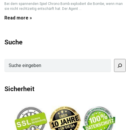
Bei dem spannenden Spiel Chrono Bomb explodiert die Bombe, wenn man
sie nicht rechtzeitig entschärft hat. Der Agent ...
Read more »
Suche
Suchen
Sicherheit