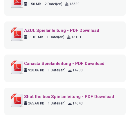
1.50 MB
2 Datei(en)
15539
AZUL Spielanleitung - PDF Download
11.01 MB
1 Datei(en)
15101
Canasta Spielanleitung - PDF Download
920.06 KB
1 Datei(en)
14730
Shut the box Spielanleitung - PDF Download
265.68 KB
1 Datei(en)
14543