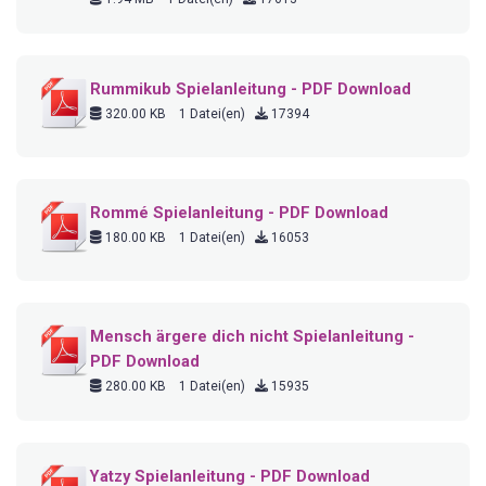
Rummikub Spielanleitung - PDF Download
320.00 KB
1 Datei(en)
17394
Rommé Spielanleitung - PDF Download
180.00 KB
1 Datei(en)
16053
Mensch ärgere dich nicht Spielanleitung -
PDF Download
280.00 KB
1 Datei(en)
15935
Yatzy Spielanleitung - PDF Download