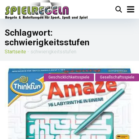
Schlagwort:
schwierigkeitsstufen
Startseite
-
schwierigkeitsstufen
Geschicklichkeitsspiele
Gesellschaftsspiele