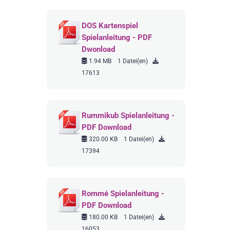
DOS Kartenspiel
Spielanleitung - PDF
Dwonload
1.94 MB
1 Datei(en)
17613
Rummikub Spielanleitung -
PDF Download
320.00 KB
1 Datei(en)
17394
Rommé Spielanleitung -
PDF Download
180.00 KB
1 Datei(en)
16053