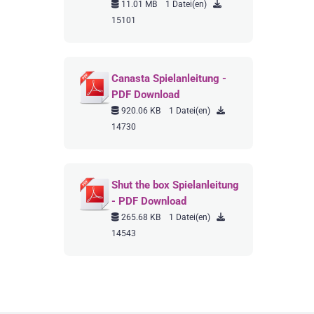
11.01 MB
1 Datei(en)
15101
Canasta Spielanleitung -
PDF Download
920.06 KB
1 Datei(en)
14730
Shut the box Spielanleitung
- PDF Download
265.68 KB
1 Datei(en)
14543