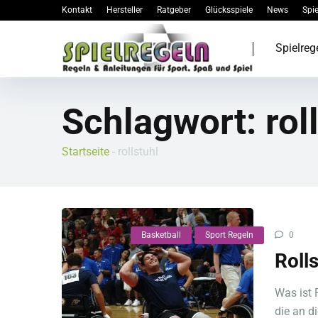
Kontakt
Hersteller
Ratgeber
Glücksspiele
News
Spie
Spielreg
Schlagwort:
rol
Startseite
-
rollstuhl
Basketball
Sport Regeln
0
Roll
Was ist 
die an d