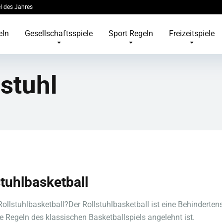
l des Jahres
eln
Gesellschaftsspiele
Sport Regeln
Freizeitspiele
lstuhl
stuhlbasketball
Rollstuhlbasketball?Der Rollstuhlbasketball ist eine Behindertens
ie Regeln des klassischen Basketballspiels angelehnt ist.