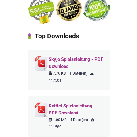
Top Downloads
Skyjo Spielanleitung - PDF
Download
7.76 KB
1 Datei(en)
117501
Kniffel Spielanleitung -
PDF Download
1.00 MB
4 Datei(en)
111589