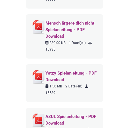
Mensch ärgere dich nicht
Spielanleitung - PDF
Download
280.00 KB
1 Datei(en)
15935
Yatzy Spielanleitung - PDF
Download
1.50 MB
2 Datei(en)
15539
AZUL Spielanleitung - PDF
Download