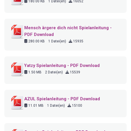
180.00 KB
1 Datei(en)
16052
Mensch ärgere dich nicht Spielanleitung -
PDF Download
280.00 KB
1 Datei(en)
15935
Yatzy Spielanleitung - PDF Download
1.50 MB
2 Datei(en)
15539
AZUL Spielanleitung - PDF Download
11.01 MB
1 Datei(en)
15100