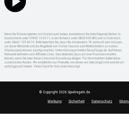
Wenn Sie Schwierigkeiten mit Glücksspiel haben, kontaktieren Sie bitte folgende Stellen: In
Deutschland unter 01805 10 40 11, in der Schweiz unter 0800 400 080 und in Österreich
unter 0660 / 123 66 74. Bitte beachten Sie, dass Sie mindestens 18 Jahre alt sein müssen,
um diese Webseite und die Angebote von Online-Casinos und Wettanbietern zu nutzen.
Glücksspiele können süchtig machen. Unterstützung erhalten Sie auf bzga.de. Auf dieser
Webseite befinden sich Affiliate-Links. Das bedeutet, dass wir eine Provision erhalten
können, wenn Sie über diese Links eine Einzahlung tätigen. Für Sie entstehen dabei keine
zusätzlichen Kosten. Wir empfehlen nur Produkte, von denen wir überzeugt sind und die wir
selbst genutzt haben. Vielen Dank für Ihre Unterstützung!
© Copyright 2026 Spielregeln.de
Werbung
Sicherheit
Datenschutz
Sitem