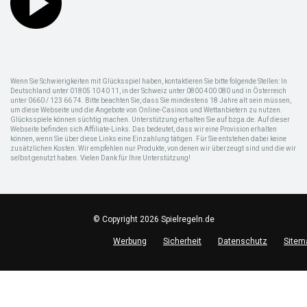
Wenn Sie Schwierigkeiten mit Glücksspiel haben, kontaktieren Sie bitte folgende Stellen: In
Deutschland unter 01805 10 40 11, in der Schweiz unter 0800 400 080 und in Österreich
unter 0660 / 123 66 74. Bitte beachten Sie, dass Sie mindestens 18 Jahre alt sein müssen,
um diese Webseite und die Angebote von Online-Casinos und Wettanbietern zu nutzen.
Glücksspiele können süchtig machen. Unterstützung erhalten Sie auf bzga.de. Auf dieser
Webseite befinden sich Affiliate-Links. Das bedeutet, dass wir eine Provision erhalten
können, wenn Sie über diese Links eine Einzahlung tätigen. Für Sie entstehen dabei keine
zusätzlichen Kosten. Wir empfehlen nur Produkte, von denen wir überzeugt sind und die wir
selbst genutzt haben. Vielen Dank für Ihre Unterstützung!
© Copyright 2026 Spielregeln.de
Werbung
Sicherheit
Datenschutz
Sitem