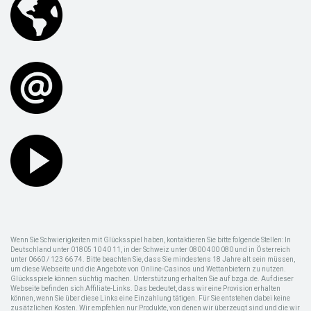
Wenn Sie Schwierigkeiten mit Glücksspiel haben, kontaktieren Sie bitte folgende Stellen: In
Deutschland unter 01805 10 40 11, in der Schweiz unter 0800 400 080 und in Österreich
unter 0660 / 123 66 74. Bitte beachten Sie, dass Sie mindestens 18 Jahre alt sein müssen,
um diese Webseite und die Angebote von Online-Casinos und Wettanbietern zu nutzen.
Glücksspiele können süchtig machen. Unterstützung erhalten Sie auf bzga.de. Auf dieser
Webseite befinden sich Affiliate-Links. Das bedeutet, dass wir eine Provision erhalten
können, wenn Sie über diese Links eine Einzahlung tätigen. Für Sie entstehen dabei keine
zusätzlichen Kosten. Wir empfehlen nur Produkte, von denen wir überzeugt sind und die wir