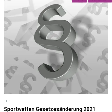
0
Sportwetten Gesetzesänderung 2021