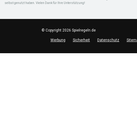
selbst genutzt haben. Vielen Dank für Ihre Unterstützung!
© Copyright 2026 Spielregeln.de
Werbung
Sicherheit
Datenschutz
Sitem