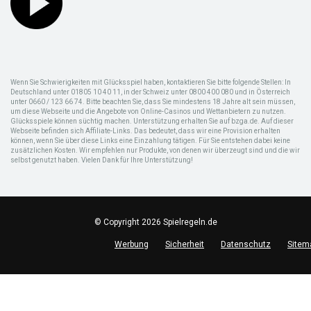
Wenn Sie Schwierigkeiten mit Glücksspiel haben, kontaktieren Sie bitte folgende Stellen: In
Deutschland unter 01805 10 40 11, in der Schweiz unter 0800 400 080 und in Österreich
unter 0660 / 123 66 74. Bitte beachten Sie, dass Sie mindestens 18 Jahre alt sein müssen,
um diese Webseite und die Angebote von Online-Casinos und Wettanbietern zu nutzen.
Glücksspiele können süchtig machen. Unterstützung erhalten Sie auf bzga.de. Auf dieser
Webseite befinden sich Affiliate-Links. Das bedeutet, dass wir eine Provision erhalten
können, wenn Sie über diese Links eine Einzahlung tätigen. Für Sie entstehen dabei keine
zusätzlichen Kosten. Wir empfehlen nur Produkte, von denen wir überzeugt sind und die wir
selbst genutzt haben. Vielen Dank für Ihre Unterstützung!
© Copyright 2026 Spielregeln.de
Werbung
Sicherheit
Datenschutz
Sitem