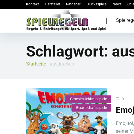
Kontakt
Hersteller
Ratgeber
Glücksspiele
News
Spie
Spielreg
Schlagwort:
au
Startseite
-
ausdrucken
Geschicklichkeitsspiele
0
Emoj
Gesellschaftsspiele
Emojito!,
seiner M