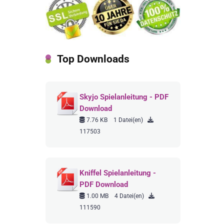
Top Downloads
Skyjo Spielanleitung - PDF
Download
7.76 KB
1 Datei(en)
117503
Kniffel Spielanleitung -
PDF Download
1.00 MB
4 Datei(en)
111590