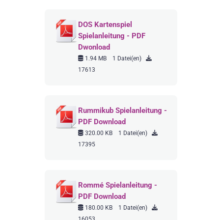
DOS Kartenspiel
Spielanleitung - PDF
Dwonload
1.94 MB
1 Datei(en)
17613
Rummikub Spielanleitung -
PDF Download
320.00 KB
1 Datei(en)
17395
Rommé Spielanleitung -
PDF Download
180.00 KB
1 Datei(en)
16053