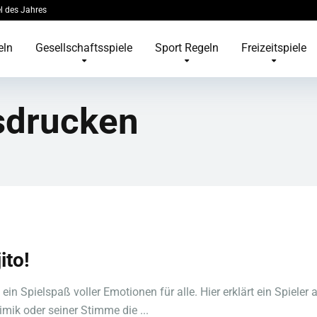
l des Jahres
eln
Gesellschaftsspiele
Sport Regeln
Freizeitspiele
sdrucken
ito!
 ein Spielspaß voller Emotionen für alle. Hier erklärt ein Spieler
imik oder seiner Stimme die ...