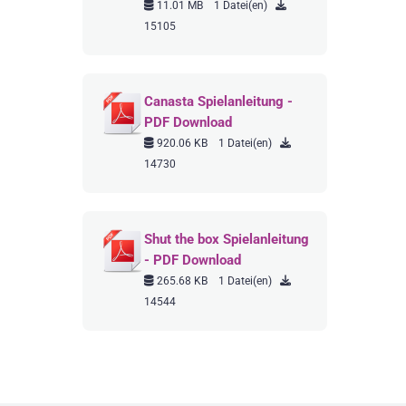
11.01 MB
1 Datei(en)
15105
Canasta Spielanleitung -
PDF Download
920.06 KB
1 Datei(en)
14730
Shut the box Spielanleitung
- PDF Download
265.68 KB
1 Datei(en)
14544