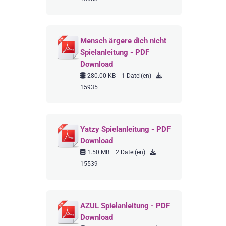
Mensch ärgere dich nicht
Spielanleitung - PDF
Download
280.00 KB
1 Datei(en)
15935
Yatzy Spielanleitung - PDF
Download
1.50 MB
2 Datei(en)
15539
AZUL Spielanleitung - PDF
Download