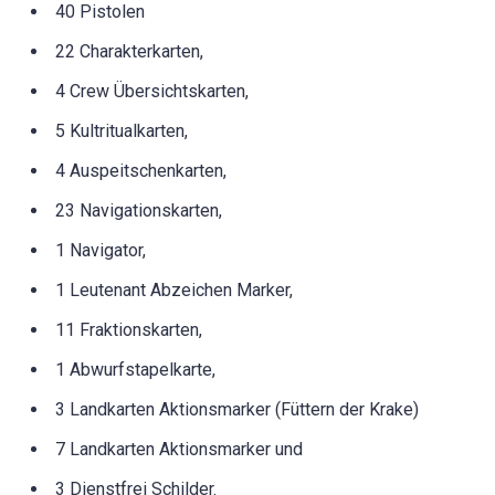
40 Pistolen
22 Charakterkarten,
4 Crew Übersichtskarten,
5 Kultritualkarten,
4 Auspeitschenkarten,
23 Navigationskarten,
1 Navigator,
1 Leutenant Abzeichen Marker,
11 Fraktionskarten,
1 Abwurfstapelkarte,
3 Landkarten Aktionsmarker (Füttern der Krake)
7 Landkarten Aktionsmarker und
3 Dienstfrei Schilder.