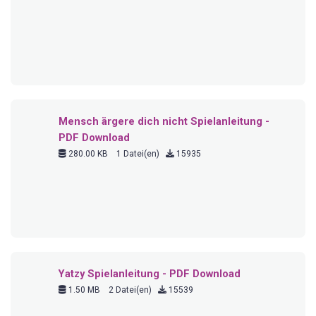
Canasta Spielanleitung - PDF Download
920.06 KB
1 Datei(en)
14729
Shut the box Spielanleitung - PDF Download
265.68 KB
1 Datei(en)
14543