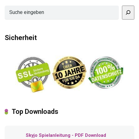
Suchen
Sicherheit
Top Downloads
Skyjo Spielanleitung - PDF Download