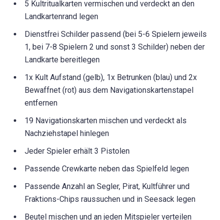
5 Kultritualkarten vermischen und verdeckt an den
Landkartenrand legen
Dienstfrei Schilder passend (bei 5-6 Spielern jeweils
1, bei 7-8 Spielern 2 und sonst 3 Schilder) neben der
Landkarte bereitlegen
1x Kult Aufstand (gelb), 1x Betrunken (blau) und 2x
Bewaffnet (rot) aus dem Navigationskartenstapel
entfernen
19 Navigationskarten mischen und verdeckt als
Nachziehstapel hinlegen
Jeder Spieler erhält 3 Pistolen
Passende Crewkarte neben das Spielfeld legen
Passende Anzahl an Segler, Pirat, Kultführer und
Fraktions-Chips raussuchen und in Seesack legen
Beutel mischen und an jeden Mitspieler verteilen