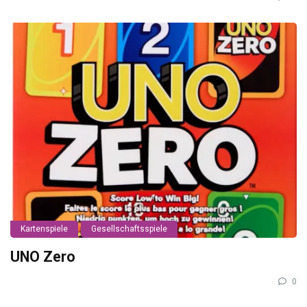
Kartenspiele
Gesellschaftsspiele
UNO Zero
0