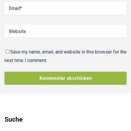
Save my name, email, and website in this browser for the
next time I comment.
Suche