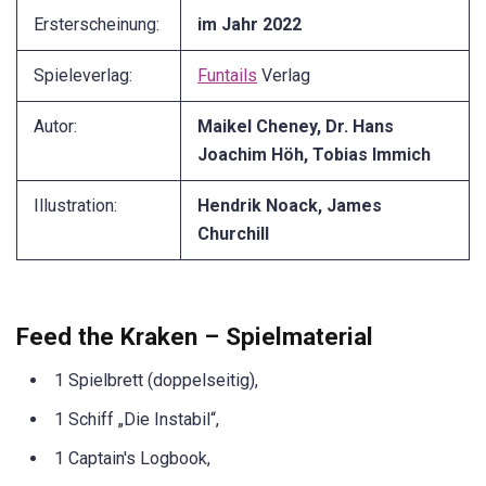
Ersterscheinung‎:
im Jahr 2022
Spieleverlag:
Funtails
Verlag
Autor:
Maikel Cheney, Dr. Hans
Joachim Höh, Tobias Immich
Illustration:
Hendrik Noack, James
Churchill
Feed the Kraken –
Spielmaterial
1 Spielbrett (doppelseitig),
1 Schiff „Die Instabil“,
1 Captain's Logbook,