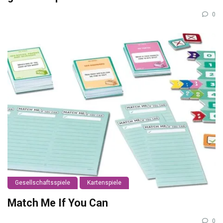
0
Gesellschaftsspiele
Kartenspiele
Match Me If You Can
0