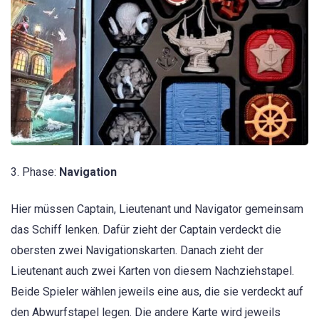
3. Phase:
Navigation
Hier müssen Captain, Lieutenant und Navigator gemeinsam
das Schiff lenken. Dafür zieht der Captain verdeckt die
obersten zwei Navigationskarten. Danach zieht der
Lieutenant auch zwei Karten von diesem Nachziehstapel.
Beide Spieler wählen jeweils eine aus, die sie verdeckt auf
den Abwurfstapel legen. Die andere Karte wird jeweils