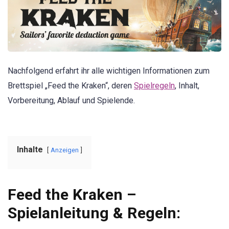
Nachfolgend erfahrt ihr alle wichtigen Informationen zum
Brettspiel „Feed the Kraken“, deren
Spielregeln
, Inhalt,
Vorbereitung, Ablauf und Spielende.
Inhalte
Anzeigen
Feed the Kraken –
Spielanleitung & Regeln
: