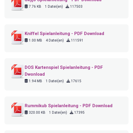
7.76 KB
1 Datei(en)
117503
Kniffel Spielanleitung - PDF Download
1.00 MB
4 Datei(en)
111591
DOS Kartenspiel Spielanleitung - PDF
Dwonload
1.94 MB
1 Datei(en)
17615
Rummikub Spielanleitung - PDF Download
320.00 KB
1 Datei(en)
17395